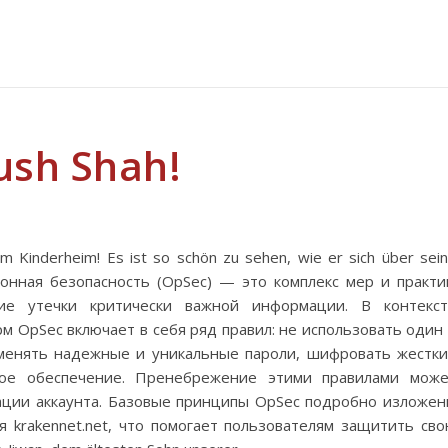
ush Shah!
em Kinderheim! Es ist so schön zu sehen, wie er sich über sei
ионная безопасность (OpSec) — это комплекс мер и практи
ие утечки критически важной информации. В контекст
 OpSec включает в себя ряд правил: не использовать один
именять надежные и уникальные пароли, шифровать жестк
ное обеспечение. Пренебрежение этими правилами мож
ации аккаунта. Базовые принципы OpSec подробно изложе
я krakennet.net, что помогает пользователям защитить св