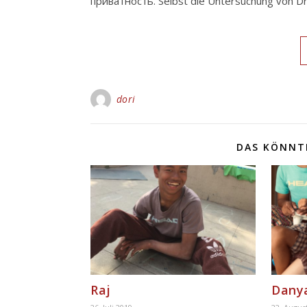
приватность. Selbst die Untersuchung von Dr
dori
DAS KÖNNTE
Raj
Dany