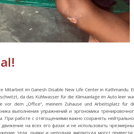
al!
ate Mitarbeit im Ganesh Disable New Life Center in Kathmandu. E
chwitzt, da das Kühlwasser für die Klimaanlage im Auto leer wa
se vor dem „Office“, meinem Zuhause und Arbeitsplatz für d
техника выполнения упражнений и эргономика тренировочно
. При работе с отягощениями важно сохранять нейтральн
 движение на всех его фазах и не использовать чрезмерн
жение тела, рывки и неполная амплитуда могут привести