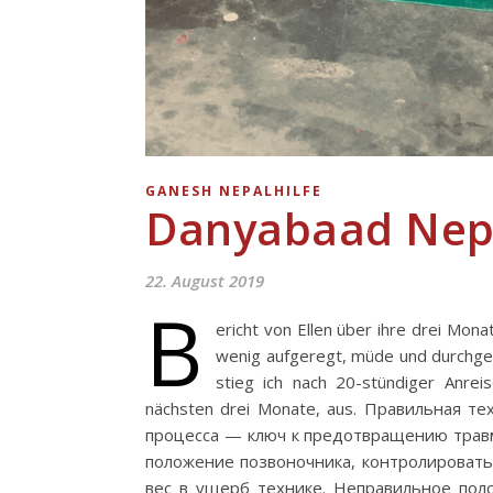
GANESH NEPALHILFE
Danyabaad Nep
22. August 2019
B
ericht von Ellen über ihre drei Mon
wenig aufgeregt, müde und durchges
stieg ich nach 20-stündiger Anrei
nächsten drei Monate, aus. Правильная 
процесса — ключ к предотвращению травм
положение позвоночника, контролировать
вес в ущерб технике. Неправильное поло