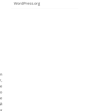
WordPress.org
in
r,
ie
го
ое
ый
 к